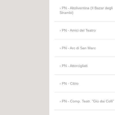
PN - Altoliventina (Il Bazar degli
Strambi)
PN - Amici del Teatro
PN - Arc di San Marc
PN - Attorcigliati
PN - Cibìo
PN - Comp. Teatr. "Giù dai Colli"