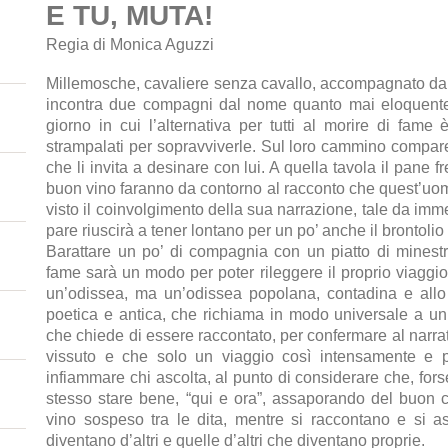
E TU, MUTA!
Regia di Monica Aguzzi
Millemosche, cavaliere senza cavallo, accompagnato da
incontra due compagni dal nome quanto mai eloquente,
giorno in cui l’alternativa per tutti al morire di fame
strampalati per sopravviverle. Sul loro cammino compa
che li invita a desinare con lui. A quella tavola il pane 
buon vino faranno da contorno al racconto che quest’uom
visto il coinvolgimento della sua narrazione, tale da imm
pare riuscirà a tener lontano per un po’ anche il brontolio
Barattare un po’ di compagnia con un piatto di minestra
fame sarà un modo per poter rileggere il proprio viaggi
un’odissea, ma un’odissea popolana, contadina e all
poetica e antica, che richiama in modo universale a 
che chiede di essere raccontato, per confermare al narrat
vissuto e che solo un viaggio così intensamente e 
infiammare chi ascolta, al punto di considerare che, fors
stesso stare bene, “qui e ora”, assaporando del buon 
vino sospeso tra le dita, mentre si raccontano e si as
diventano d’altri e quelle d’altri che diventano proprie.