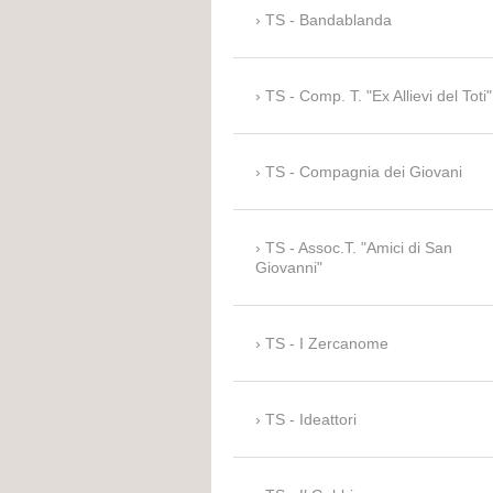
TS - Bandablanda
TS - Comp. T. "Ex Allievi del Toti"
TS - Compagnia dei Giovani
TS - Assoc.T. "Amici di San
Giovanni"
TS - I Zercanome
TS - Ideattori