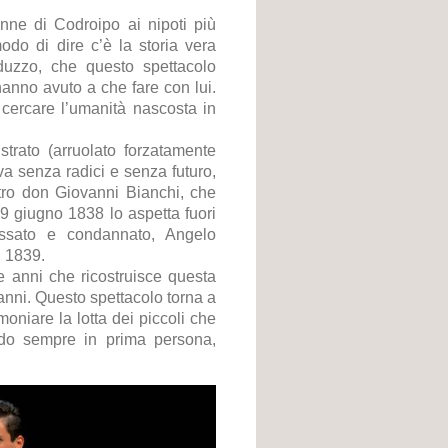
onne di Codroipo ai nipoti più
modo di dire c’è la storia vera
duzzo, che questo spettacolo
hanno avuto a che fare con lui.
er cercare l’umanità nascosta in
trato (arruolato forzatamente
ova senza radici e senza futuro,
tro don Giovanni Bianchi, che
9 giugno 1838 lo aspetta fuori
cessato e condannato, Angelo
l 1839.
e anni che ricostruisce questa
 anni. Questo spettacolo torna a
moniare la lotta dei piccoli che
ndo sempre in prima persona,