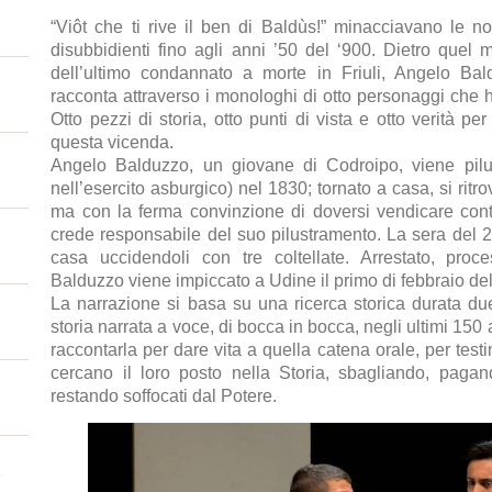
“Viôt che ti rive il ben di Baldùs!” minacciavano le n
disubbidienti fino agli anni ’50 del ‘900. Dietro quel 
dell’ultimo condannato a morte in Friuli, Angelo Bal
racconta attraverso i monologhi di otto personaggi che 
Otto pezzi di storia, otto punti di vista e otto verità p
questa vicenda.
Angelo Balduzzo, un giovane di Codroipo, viene pilus
nell’esercito asburgico) nel 1830; tornato a casa, si ritr
ma con la ferma convinzione di doversi vendicare con
crede responsabile del suo pilustramento. La sera del 2
casa uccidendoli con tre coltellate. Arrestato, pro
Balduzzo viene impiccato a Udine il primo di febbraio de
La narrazione si basa su una ricerca storica durata du
storia narrata a voce, di bocca in bocca, negli ultimi 150
raccontarla per dare vita a quella catena orale, per testi
cercano il loro posto nella Storia, sbagliando, paga
restando soffocati dal Potere.
e