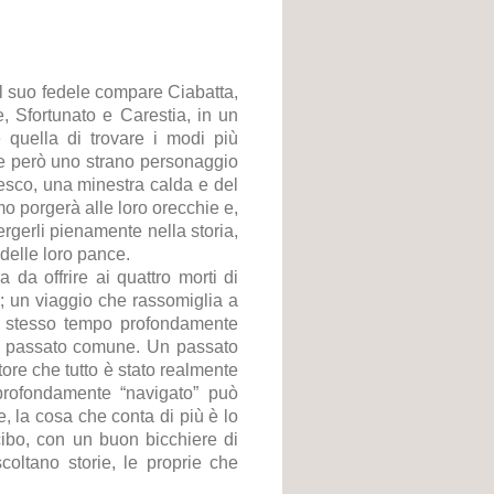
l suo fedele compare Ciabatta,
 Sfortunato e Carestia, in un
 è quella di trovare i modi più
re però uno strano personaggio
fresco, una minestra calda e del
o porgerà alle loro orecchie e,
ergerli pienamente nella storia,
 delle loro pance.
 da offrire ai quattro morti di
o; un viaggio che rassomiglia a
o stesso tempo profondamente
un passato comune. Un passato
ore che tutto è stato realmente
profondamente “navigato” può
e, la cosa che conta di più è lo
cibo, con un buon bicchiere di
coltano storie, le proprie che