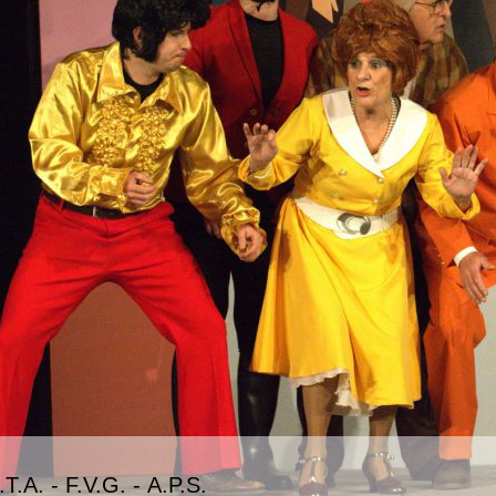
T.A. - F.V.G. - A.P.S.