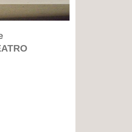
e
EATRO