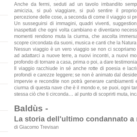
Anche da fermi, seduti ad un tavolo imbandito semp
amicizia, si può viaggiare, si può sentire il propri
percezione delle cose, a seconda di come il viaggio si p
Un susseguirsi di immagini, quadri viventi, suggestioni
inaspettati che ogni volta cambiano e diventano necessa
momenti rendono muta la ciurma, che ascolta immersa n
scopre circondata da suoni, musica e canti che la Natura 
Nessun viaggio è un vero viaggio se non ci scopriamo 
ad adattarci a nuove terre, a nuovi incontri, a nuovi mon
profondo di tornare a casa, prima o poi, a dare testimoni
Il viaggio racchiude in sé anche rotte di poesia e lacr
profondi e carezze leggere; se non è animato dal desideri
impervie e recondite non potrà generare cambiamenti e
ciurma di questa nave che è il mondo e, se puoi, ogni tan
stessa ciò che ti circonda… al punto di scoprirti muta, in
Baldùs -
La storia dell'ultimo condannato a 
di Giacomo Trevisan