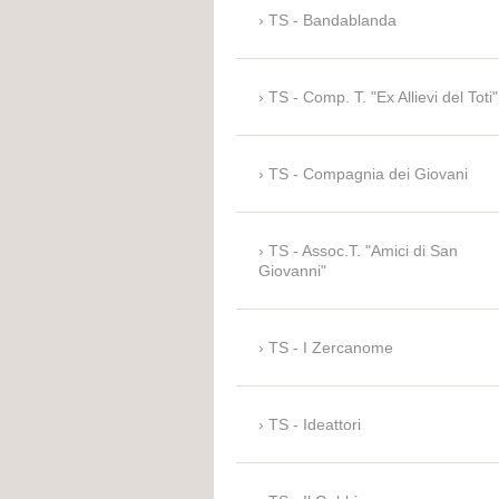
TS - Bandablanda
TS - Comp. T. "Ex Allievi del Toti"
TS - Compagnia dei Giovani
TS - Assoc.T. "Amici di San
Giovanni"
TS - I Zercanome
TS - Ideattori