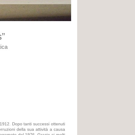
s”
ica
912. Dopo tanti successi ottenuti
rruzioni della sua attività a causa
 terremoto del 1976. Grazie ai molti