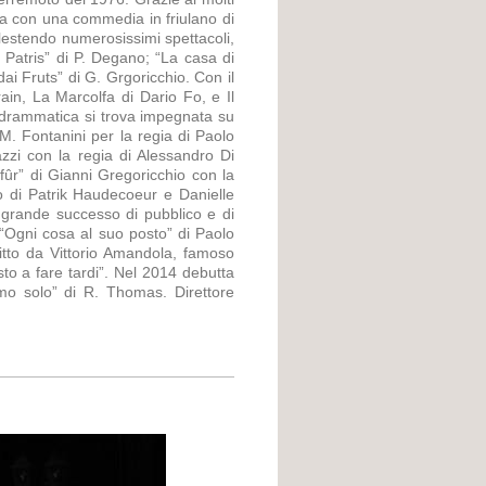
tta con una commedia in friulano di
allestendo numerosissimi spettacoli,
e Patris” di P. Degano; “La casa di
ai Fruts” di G. Grgoricchio. Con il
ain, La Marcolfa di Dario Fo, e Il
lodrammatica si trova impegnata su
i M. Fontanini per la regia di Paolo
azzi con la regia di Alessandro Di
fûr” di Gianni Gregoricchio con la
o di Patrik Haudecoeur e Danielle
 grande successo di pubblico e di
n “Ogni cosa al suo posto” di Paolo
itto da Vittorio Amandola, famoso
to a fare tardi”. Nel 2014 debutta
mo solo” di R. Thomas. Direttore