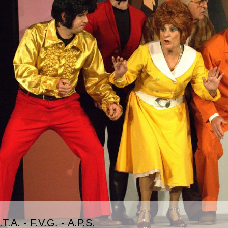
T.A. - F.V.G. - A.P.S.