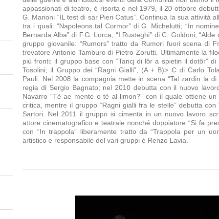
appassionati di teatro, è risorta e nel 1979, il 20 ottobre debu
G. Marioni “IL test di sar Pieri Catus”. Continua la sua attività 
tra i quali: “Napoleons tal Cormor” di G. Michelutti; “In nomin
Bernarda Alba” di F.G. Lorca; “I Rusteghi” di C. Goldoni; “Alde d
gruppo giovanile: “Rumors” tratto da Rumori fuori scena di Fr
trovatore Antonio Tamburo di Pietro Zorutti. Ultimamente la fi
più fronti: il gruppo base con “Tancj di lôr a spietin il dotôr” d
Tosolini; il Gruppo dei “Ragni Gialli”, (A + B)> C di Carlo Tol
Pauli. Nel 2008 la compagnia mette in scena “Tal zardin la di 
regia di Sergio Bagnato; nel 2010 debutta con il nuovo lavor
Navarro “Tè ae mente o tè al limon?” con il quale ottiene un
critica, mentre il gruppo “Ragni gialli fra le stelle” debutta co
Sartori. Nel 2011 il gruppo si cimenta in un nuovo lavoro scr
attore cinematografico e teatrale nonché doppiatore “Si fa pres
con “In trappola” liberamente tratto da “Trappola per un uo
artistico e responsabile del vari gruppi è Renzo Lavia.