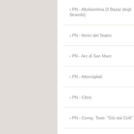
PN - Altoliventina (Il Bazar degli
Strambi)
PN - Amici del Teatro
PN - Arc di San Marc
PN - Attorcigliati
PN - Cibìo
PN - Comp. Teatr. "Giù dai Colli"