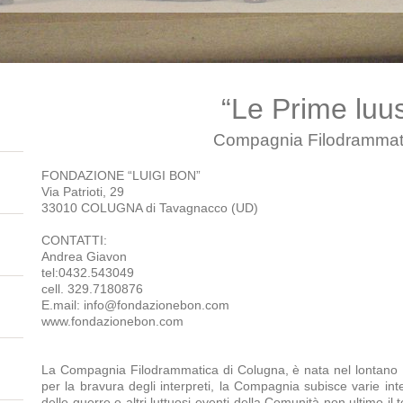
“Le Prime luu
Compagnia Filodrammat
FONDAZIONE “LUIGI BON”
Via Patrioti, 29
33010 COLUGNA di Tavagnacco (UD)
CONTATTI:
Andrea Giavon
tel:0432.543049
cell. 329.7180876
E.mail: info@fondazionebon.com
www.fondazionebon.com
La Compagnia Filodrammatica di Colugna, è nata nel lontano 1
per la bravura degli interpreti, la Compagnia subisce varie inte
delle guerre e altri luttuosi eventi della Comunità non ultimo il