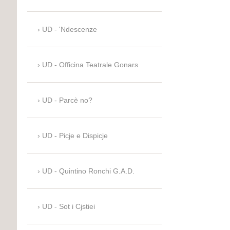
UD - 'Ndescenze
UD - Officina Teatrale Gonars
UD - Parcè no?
UD - Picje e Dispicje
UD - Quintino Ronchi G.A.D.
UD - Sot i Cjstiei