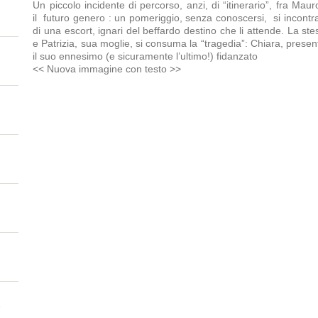
Un piccolo incidente di percorso, anzi, di “itinerario”, fra Mau
il futuro genero : un pomeriggio, senza conoscersi, si incontra
di una escort, ignari del beffardo destino che li attende. La s
e Patrizia, sua moglie, si consuma la “tragedia”: Chiara, pre
il suo ennesimo (e sicuramente l’ultimo!) fidanzato
<< Nuova immagine con testo >>
e