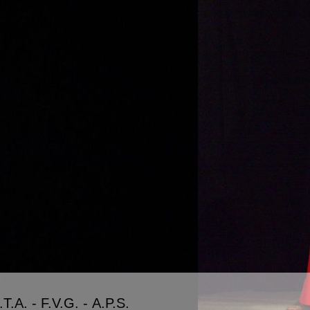
T.A. - F.V.G. - A.P.S.