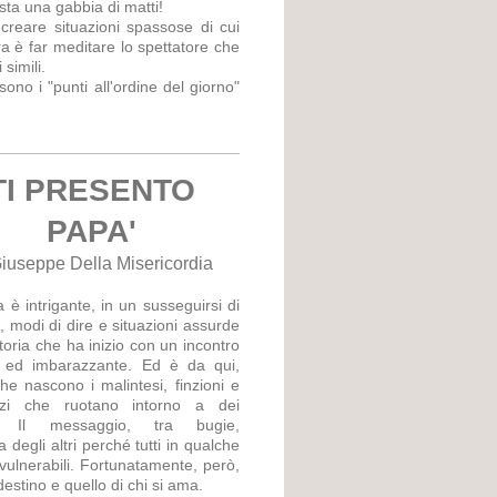
esta una gabbia di matti!
creare situazioni spassose di cui
ra è far meditare lo spettatore che
simili.
 sono i "punti all'ordine del giorno"
!
TI PRESENTO
PAPA'
Giuseppe Della Misericordia
a è intrigante, in un susseguirsi di
, modi di dire e situazioni assurde
toria che ha inizio con un incontro
 ed imbarazzante. Ed è da qui,
 che nascono i malintesi, finzioni e
dizi che ruotano intorno a dei
i. Il messaggio, tra bugie,
 degli altri perché tutti in qualche
vulnerabili. Fortunatamente, però,
 destino e quello di chi si ama.