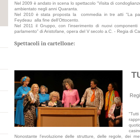
Nel 2009 è andato in scena lo spettacolo “Visita di condoglianze
ambientato negli anni Quaranta.
Nel 2010 è stata proposta la commedia in tre atti “La pal
Feydeau alla fine dell’Ottocento.
Nel 2011 il Gruppo, con l’inserimento di nuovi component
parlamento” di Aristofane, opera del V secolo a.C. - Regia di C
Spettacoli in cartellone:
T
Regi
"Tut
rapp
quoti
casin
Nonostante l'evoluzione delle strutture, delle regole, dei me