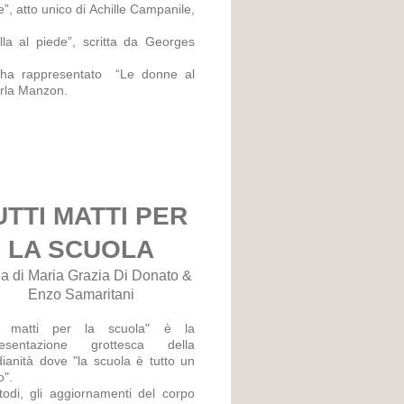
”, atto unico di Achille Campanile,
la al piede”, scritta da Georges
i ha rappresentato “Le donne al
arla Manzon.
UTTI MATTI PER
LA SCUOLA
a di Maria Grazia Di Donato &
Enzo Samaritani
ti matti per la scuola" è la
resentazione grottesca della
dianità dove "la scuola è tutto un
o".
todi, gli aggiornamenti del corpo