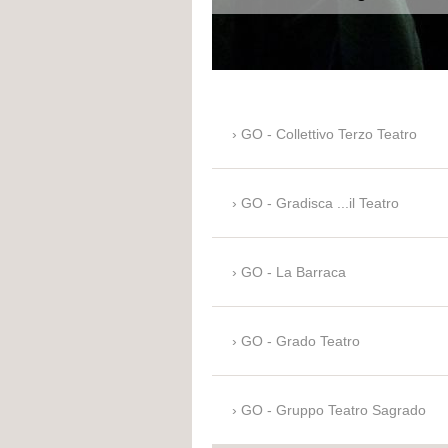
GO - Collettivo Terzo Teatro
GO - Gradisca ...il Teatro
GO - La Barraca
GO - Grado Teatro
GO - Gruppo Teatro Sagrado