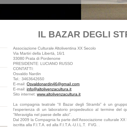
IL BAZAR DEGLI S
Associazione Culturale Altoliventina XX Secolo
Via Martiri della Libertà, 16/1
33080 Prata di Pordenone
PRESIDENTE: LUCIANO RUSSO
CONTATTI:
Osvaldo Nardin
Tel.: 3463642650
E-mail:
Osvaldonardin46@gmail.com
E-mail:
info@altolivenzacultura.it
Sito internet:
www.altolivenzacultura.it
La compagnia teatrale “Il Bazar degli Strambi” è un grupp
l’esperienza di un laboratorio propedeutico al termine del 
“Meraviglia nel paese delle alici”.
Dal 2009 la Compagnia fa parte dell’Associazione culturale XX
iscritta alla F.I.T.A. ed alla F.I.T.A.-U.I.L.T. FVG. .