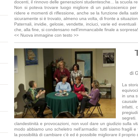
docenti, il rinnovo delle generazioni studentesche... la scuola r
Non si poteva trovare luogo migliore di un palcoscenico per 
ridere e momenti di riflessione, anche se la funzione della sati
sicuramente si è trovato, almeno una volta, di fronte a situazioni 
Paternali, invidie, gelosie, vendette, inciuci, varie ed eventuali
che, alla fine, si condensano nell'immancabile finale a sorpresa
<< Nuova immagine con testo >>
di 
La stori
equivoci
in una s
causale
infatti,
pregiu
segret
clandestinità e provocazioni, non vuol dare un giudizio sulla vita
modo abbiamo uno scheletro nell’armadio: tutti siamo fragili e 
la possibilità di cambiare c’è ed è possibile migliorare il proprio