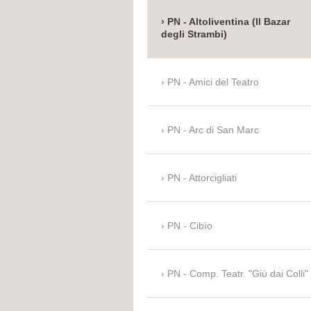
PN - Altoliventina (Il Bazar
degli Strambi)
PN - Amici del Teatro
PN - Arc di San Marc
PN - Attorcigliati
PN - Cibìo
PN - Comp. Teatr. "Giù dai Colli"