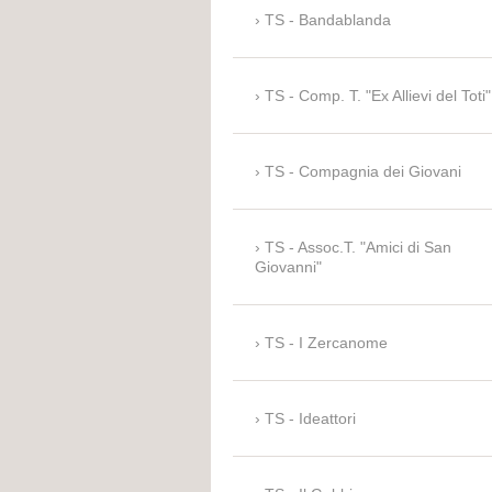
TS - Bandablanda
TS - Comp. T. "Ex Allievi del Toti"
TS - Compagnia dei Giovani
TS - Assoc.T. "Amici di San
Giovanni"
TS - I Zercanome
TS - Ideattori