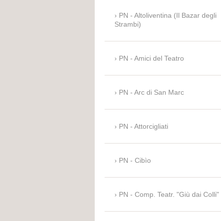
PN - Altoliventina (Il Bazar degli
Strambi)
PN - Amici del Teatro
PN - Arc di San Marc
PN - Attorcigliati
PN - Cibìo
PN - Comp. Teatr. "Giù dai Colli"