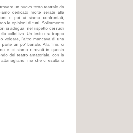
 trovare un nuovo testo teatrale da
biamo dedicato molte serate alla
pioni e poi ci siamo confrontati,
o le opinioni di tutti. Solitamente
ri si adegua, nel rispetto dei ruoli
lta collettiva. Un testo era troppo
po volgare, l’altro mancava di una
parte un po’ banale. Alla fine, ci
no e ci siamo ritrovati in questa
do del teatro amatoriale, con la
 attanagliano, ma che ci esaltano