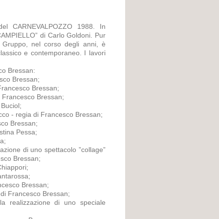
e del CARNEVALPOZZO 1988. In
L CAMPIELLO” di Carlo Goldoni. Pur
l Gruppo, nel corso degli anni, è
classico e contemporaneo. I lavori
co Bressan:
sco Bressan;
Francesco Bressan;
 Francesco Bressan;
Buciol;
 - regia di Francesco Bressan;
sco Bressan;
stina Pessa;
a;
zione di uno spettacolo ”collage”
cesco Bressan;
hiappori;
antarossa;
ncesco Bressan;
di Francesco Bressan;
a realizzazione di uno speciale