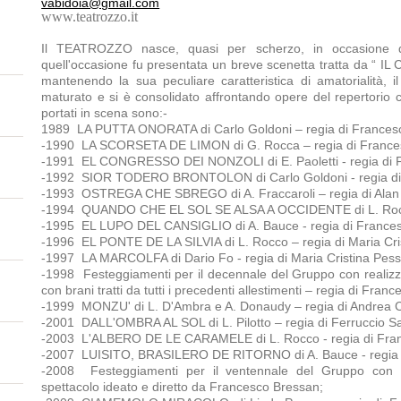
vabidoia@gmail.com
www.teatrozzo.it
Il TEATROZZO nasce, quasi per scherzo, in occasion
quell'occasione fu presentata un breve scenetta tratta da “ I
mantenendo la sua peculiare caratteristica di amatorialità, i
maturato e si è consolidato affrontando opere del repertorio 
portati in scena sono:-
1989 LA PUTTA ONORATA di Carlo Goldoni – regia di Frances
-1990 LA SCORSETA DE LIMON di G. Rocca – regia di France
-1991 EL CONGRESSO DEI NONZOLI di E. Paoletti - regia di 
-1992 SIOR TODERO BRONTOLON di Carlo Goldoni - regia di
-1993 OSTREGA CHE SBREGO di A. Fraccaroli – regia di Alan 
-1994 QUANDO CHE EL SOL SE ALSA A OCCIDENTE di L. Rocco
-1995 EL LUPO DEL CANSIGLIO di A. Bauce - regia di France
-1996 EL PONTE DE LA SILVIA di L. Rocco – regia di Maria Cri
-1997 LA MARCOLFA di Dario Fo - regia di Maria Cristina Pess
-1998 Festeggiamenti per il decennale del Gruppo con realizza
con brani tratti da tutti i precedenti allestimenti – regia di Fran
-1999 MONZU' di L. D'Ambra e A. Donaudy – regia di Andrea C
-2001 DALL'OMBRA AL SOL di L. Pilotto – regia di Ferruccio S
-2003 L'ALBERO DE LE CARAMELE di L. Rocco - regia di Fra
-2007 LUISITO, BRASILERO DE RITORNO di A. Bauce - regia 
-2008 Festeggiamenti per il ventennale del Gruppo con l
spettacolo ideato e diretto da Francesco Bressan;