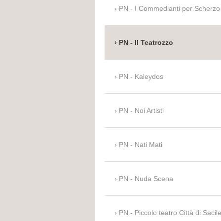
PN - I Commedianti per Scherzo
PN - Il Teatrozzo
PN - Kaleydos
PN - Noi Artisti
PN - Nati Mati
PN - Nuda Scena
PN - Piccolo teatro Città di Sacil