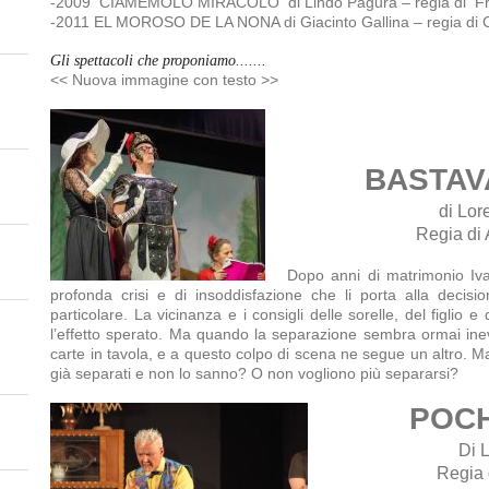
-2009 CIAMEMOLO MIRACOLO di Lindo Pagura – regia di Fr
-2011 EL MOROSO DE LA NONA di Giacinto Gallina – regia di 
Gli spettacoli che proponiamo.......
<< Nuova immagine con testo >>
BASTAV
di Lo
Regia di
Dopo anni di matrimonio Iv
profonda crisi e di insoddisfazione che li porta alla decisi
particolare. La vicinanza e i consigli delle sorelle, del figlio 
l’effetto sperato. Ma quando la separazione sembra ormai inev
carte in tavola, e a questo colpo di scena ne segue un altro. 
già separati e non lo sanno? O non vogliono più separarsi?
POCH
Di 
Regia 