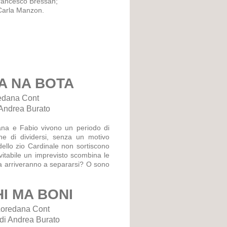
ancesco Bressan;
Carla Manzon.
A NA BOTA
redana Cont
 Andrea Burato
ana e Fabio vivono un periodo di
one di dividersi, senza un motivo
e dello zio Cardinale non sortiscono
itabile un imprevisto scombina le
Ma arriveranno a separarsi? O sono
I MA BONI
Loredana Cont
di Andrea Burato