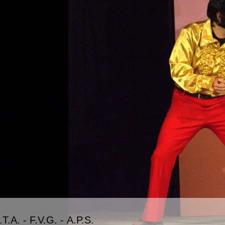
T.A. - F.V.G. - A.P.S.