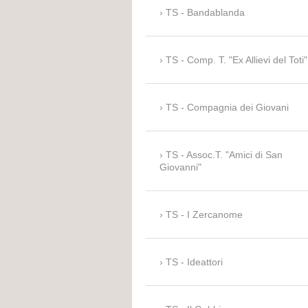
TS - Bandablanda
TS - Comp. T. "Ex Allievi del Toti"
TS - Compagnia dei Giovani
TS - Assoc.T. "Amici di San
Giovanni"
TS - I Zercanome
TS - Ideattori