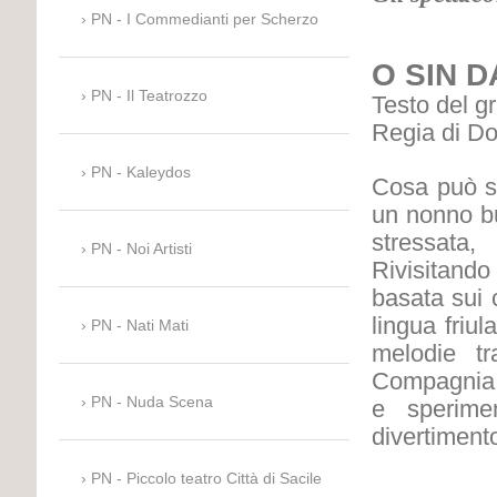
PN - I Commedianti per Scherzo
O SIN D
PN - Il Teatrozzo
Testo del g
Regia di Do
PN - Kaleydos
Cosa può su
un nonno bu
stressata
PN - Noi Artisti
Rivisitando
basata sui c
lingua friu
PN - Nati Mati
melodie tra
Compagnia T
PN - Nuda Scena
e sperime
divertiment
PN - Piccolo teatro Città di Sacile