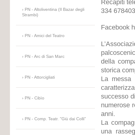
Recapiti te
PN - Altoliventina (Il Bazar degli
334 67840
Strambi)
Facebook htt
PN - Amici del Teatro
L’Associaz
palcosceni
PN - Arc di San Marc
della compa
storica com
PN - Attorcigliati
La messa in
caratterizz
successo di
PN - Cibìo
numerose re
anni.
PN - Comp. Teatr. "Giù dai Colli"
La compagn
una rasseg