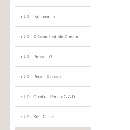
UD - 'Ndescenze
UD - Officina Teatrale Gonars
UD - Parcè no?
UD - Picje e Dispicje
UD - Quintino Ronchi G.A.D.
UD - Sot i Cjstiei