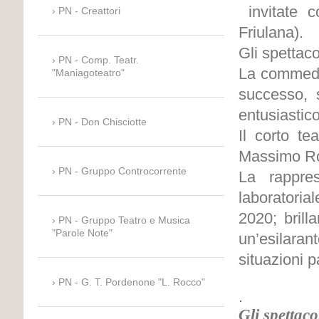
invitate co
PN - Creattori
Friulana).
Gli spettaco
PN - Comp. Teatr.
La commedia
"Maniagoteatro"
successo, s
entusiastico
PN - Don Chisciotte
Il corto te
Massimo Ro
PN - Gruppo Controcorrente
La rappres
laboratoria
2020; brill
PN - Gruppo Teatro e Musica
"Parole Note"
un’esilaran
situazioni p
PN - G. T. Pordenone "L. Rocco"
.
Gli spettac