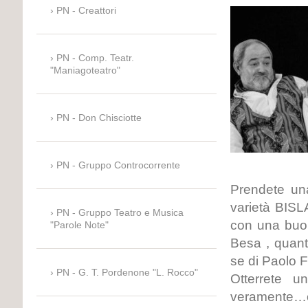
PN - Creattori
PN - Comp. Teatr.
"Maniagoteatro"
PN - Don Chisciotte
PN - Gruppo Controcorrente
Prendete un
varietà BISL
PN - Gruppo Teatro e Musica
con una buo
"Parole Note"
Besa , quant
se di Paolo F
PN - G. T. Pordenone "L. Rocco"
Otterrete u
veramente…o 