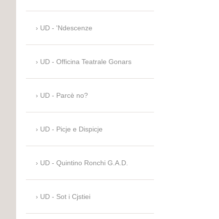
UD - 'Ndescenze
UD - Officina Teatrale Gonars
UD - Parcè no?
UD - Picje e Dispicje
UD - Quintino Ronchi G.A.D.
UD - Sot i Cjstiei