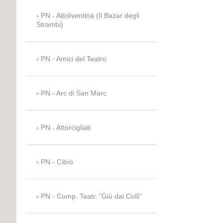
PN - Altoliventina (Il Bazar degli
Strambi)
PN - Amici del Teatro
PN - Arc di San Marc
PN - Attorcigliati
PN - Cibìo
PN - Comp. Teatr. "Giù dai Colli"