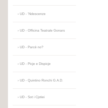
UD - 'Ndescenze
UD - Officina Teatrale Gonars
UD - Parcè no?
UD - Picje e Dispicje
UD - Quintino Ronchi G.A.D.
UD - Sot i Cjstiei