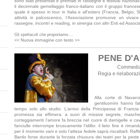
sono stati presentati e premiati in rassegne e festival nazional
il decennale gemellaggio franco-italiano con il gruppo francese
quale è spesso in tour in Italia e all’estero (Francia, Belgio, S
attività in palcoscenico, l’Associazione promuove un vivace 
rassegne, incontri e reading, in sinergia con altri Enti ed Associa
Gli spettacoli che proponiamo....
<< Nuova immagine con testo >>
PENE D'
Commedia
Regia e rielabora
Alla corte di Navarr
gentiluomini hanno fa
tempo solo allo studio. L’arrivo della Principessa di Francia
promessa sia effimera: a suon di missive segrete, mascher
corteggiamenti l’amore fa breccia nel cuore di damigelle e cava
fanciulle interrompe bruscamente l’idillio: il lieto fine è riman
per il momento vani e solo l’attesa fedele saprà riscattarli. Raf
Bardo forse durante la forzata chiusura dei teatri per la pes