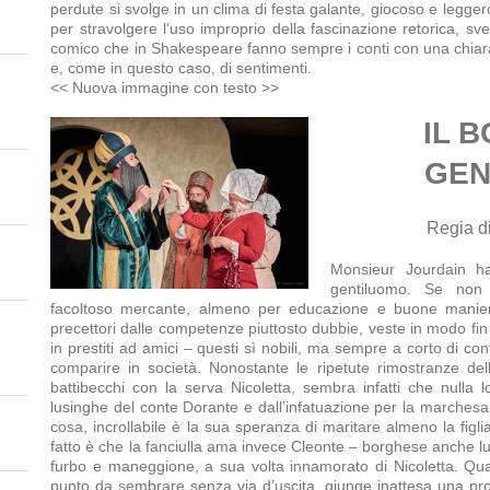
perdute si svolge in un clima di festa galante, giocoso e leggero
per stravolgere l’uso improprio della fascinazione retorica, sv
comico che in Shakespeare fanno sempre i conti con una chiara 
e, come in questo caso, di sentimenti.
<< Nuova immagine con testo >>
IL 
GEN
Regia d
Monsieur Jourdain ha
gentiluomo. Se non
facoltoso mercante, almeno per educazione e buone maniere
precettori dalle competenze piuttosto dubbie, veste in modo fin
in prestiti ad amici – questi sì nobili, ma sempre a corto di con
comparire in società. Nonostante le ripetute rimostranze de
battibecchi con la serva Nicoletta, sembra infatti che nulla lo
lusinghe del conte Dorante e dall’infatuazione per la marchesa
cosa, incrollabile è la sua speranza di maritare almeno la figlia
fatto è che la fanciulla ama invece Cleonte – borghese anche lui 
furbo e maneggione, a sua volta innamorato di Nicoletta. Quan
punto da sembrare senza via d’uscita, giunge inattesa una pro