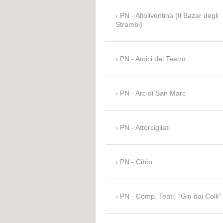
PN - Altoliventina (Il Bazar degli
Strambi)
PN - Amici del Teatro
PN - Arc di San Marc
PN - Attorcigliati
PN - Cibìo
PN - Comp. Teatr. "Giù dai Colli"