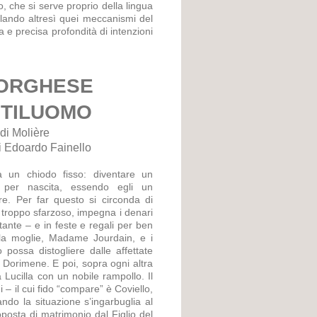
, che si serve proprio della lingua
elando altresì quei meccanismi del
e precisa profondità di intenzioni
BORGHESE
TILUOMO
di Molière
i Edoardo Fainello
 un chiodo fisso: diventare un
 per nascita, essendo egli un
. Per far questo si circonda di
 troppo sfarzoso, impegna i denari
tante – e in feste e regali per ben
lla moglie, Madame Jourdain, e i
 possa distogliere dalle affettate
 Dorimene. E poi, sopra ogni altra
 Lucilla con un nobile rampollo. Il
– il cui fido “compare” è Coviello,
do la situazione s’ingarbuglia al
posta di matrimonio dal Figlio del