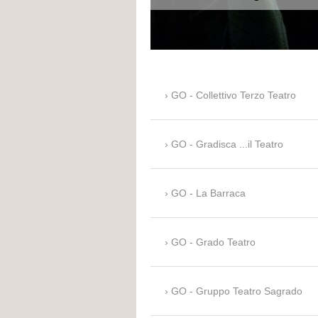
GO - Collettivo Terzo Teatro
GO - Gradisca ...il Teatro
GO - La Barraca
GO - Grado Teatro
GO - Gruppo Teatro Sagrado