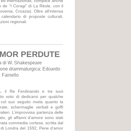
i ed internazionali, complice anche
 de “I Coragi” di La Réole, con il
lovenia, Croazia). Oltre all’intensa
calendario di proposte culturali,
zioni regionali
.
AMOR PERDUTE
 di W. Shakespeare
zione drammaturgica: Edoardo
Fainello
a, il Re Ferdinando e tre suoi
tto voto di dedicarsi per qualche
 col suo seguito rivela quanto la
ate, schermaglie verbali e goffi
lieri. L’improvvisa partenza delle
dato, gli affanni d’amore sono stati
finata commedia cortese, scritta dal
te di Londra del 1592, Pene d’amor