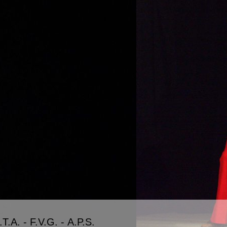
T.A. - F.V.G. - A.P.S.