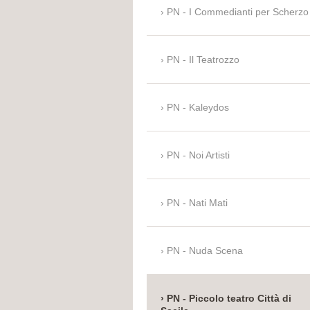
PN - I Commedianti per Scherzo
PN - Il Teatrozzo
PN - Kaleydos
PN - Noi Artisti
PN - Nati Mati
PN - Nuda Scena
PN - Piccolo teatro Città di